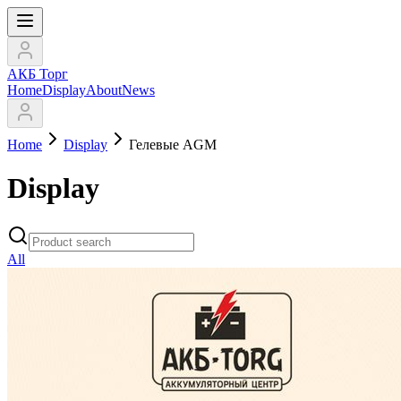
АКБ Торг
Home
Display
About
News
Home
Display
Гелевые AGM
Display
All