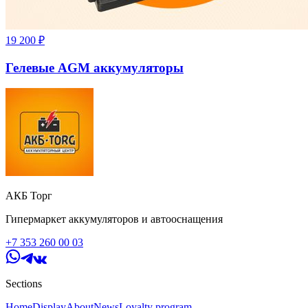
19 200
₽
Гелевые AGM аккумуляторы
АКБ Торг
Гипермаркет аккумуляторов и автооснащения
+7 353 260 00 03
Sections
Home
Display
About
News
Loyalty program