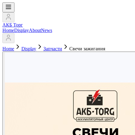
АКБ Торг
Home
Display
About
News
Home
Display
Запчасти
Свечи зажигания