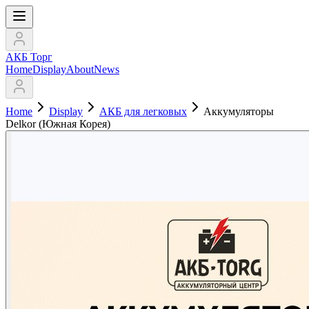
АКБ Торг
Home
Display
About
News
Home
Display
АКБ для легковых
Аккумуляторы
Delkor (Южная Корея)