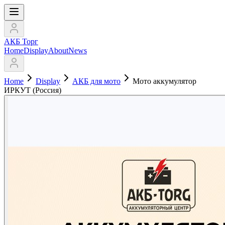
АКБ Торг
Home
Display
About
News
Home
Display
АКБ для мото
Мото аккумулятор
ИРКУТ (Россия)